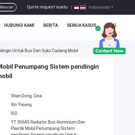
Quote request suatu
|
Indonesian
Mencari
HUBUNGI KAMI
BERITA
SEMUA KASUS
BLOG
dingin Untuk Bus Dan Suku Cadang Mobil
 Mobil Penumpang Sistem pendingin
mobil
Shan Dong, Cina
Xin Yixiang
ISO
YT 05685 Radiator Bus Aluminium Dan
Plastik Mobil Penumpang Sistem
pendingin Sistem pendingin Untuk