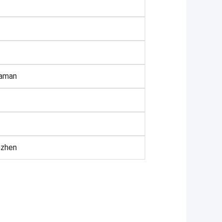
daman
nzhen