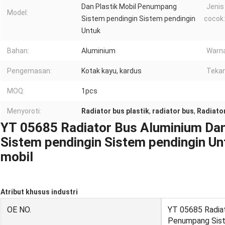
Dan Plastik Mobil Penumpang
Jenis
Model:
Sistem pendingin Sistem pendingin
cocok:
Untuk
Bahan:
Aluminium
Warna
Pengemasan:
Kotak kayu, kardus
Tekan
MOQ:
1pcs
Menyoroti:
Radiator bus plastik
,
radiator bus
,
Radiato
YT 05685 Radiator Bus Aluminium Da
Sistem pendingin Sistem pendingin U
mobil
Atribut khusus industri
OE NO.
YT 05685 Radiat
Penumpang Sist