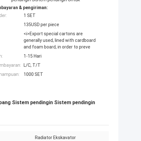
mbayaran & pengiriman:
der:
1 SET
135USD per piece
<i>Export special cartons are
generally used, lined with cardboard
and foam board, in order to preve
n:
1-15 Hari
embayaran:
L/C, T/T
mampuan:
1000 SET
pang Sistem pendingin Sistem pendingin
Radiator Ekskavator