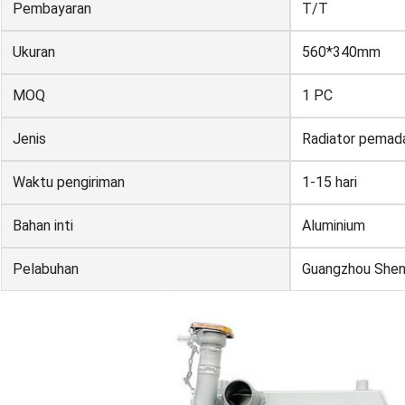
Pembayaran
T/T
Ukuran
560*340mm
MOQ
1 PC
Jenis
Radiator pema
Waktu pengiriman
1-15 hari
Bahan inti
Aluminium
Pelabuhan
Guangzhou She