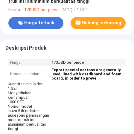
truk inti aluminium berkualitas tinggi
Harga：170USD per piece
MOQ：1 SET
Harga terbaik
Hubungi sekarang
Deskripsi Produk
Harga
170USD per piece
Export special cartons are generally
Kemasan rincian
used, lined with cardboard and foam
board, in order to preve
Kuantitas min Order
1 SET
Menyediakan
kemampuan
1000 SET
Nomor model
Isuzu 51k radiator
aksesoris pemasangan
radiator truk inti
aluminium berkualitas
tinggi