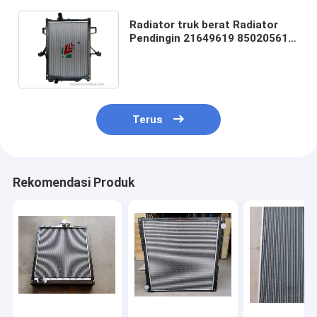
Radiator truk berat Radiator
Pendingin 21649619 85020561
100310845 22374733 Untuk
Truk
Terus
Rekomendasi Produk