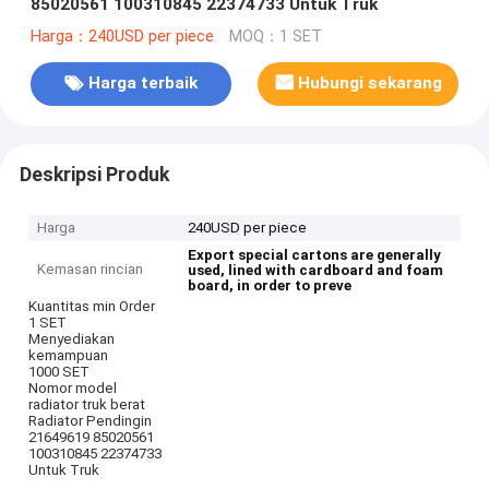
85020561 100310845 22374733 Untuk Truk
Harga：240USD per piece
MOQ：1 SET
Harga terbaik
Hubungi sekarang
Deskripsi Produk
Harga
240USD per piece
Export special cartons are generally
Kemasan rincian
used, lined with cardboard and foam
board, in order to preve
Kuantitas min Order
1 SET
Menyediakan
kemampuan
1000 SET
Nomor model
radiator truk berat
Radiator Pendingin
21649619 85020561
100310845 22374733
Untuk Truk