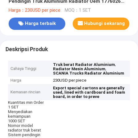
Pendingin Truk Aluminium Radiator Oem 1776026
Untuk Truk SCANIA
Harga：230USD per piece
MOQ：1 SET
Harga terbaik
Hubungi sekarang
Deskripsi Produk
,
Truk berat Radiator Aluminium
Cahaya Tinggi
,
Radiator Mesin Aluminium
SCANIA Trucks Radiator Aluminium
Harga
230USD per piece
Export special cartons are generally
Kemasan rincian
used, lined with cardboard and foam
board, in order to preve
Kuantitas min Order
1 SET
Menyediakan
kemampuan
1000 SET
Nomor model
radiator truk berat
Sistem pendingin