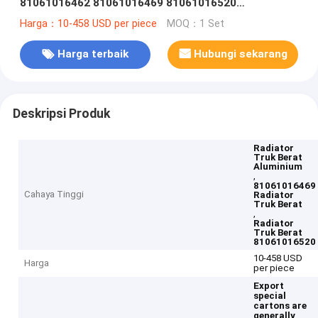
81061016462 81061016469 81061016520
81061016512
Harga：10-458 USD per piece
MOQ：1 Set
Harga terbaik
Hubungi sekarang
Deskripsi Produk
Radiator
Truk Berat
Aluminium
,
81061016469
Cahaya Tinggi
Radiator
Truk Berat
,
Radiator
Truk Berat
81061016520
10-458 USD
Harga
per piece
Export
special
cartons are
generally