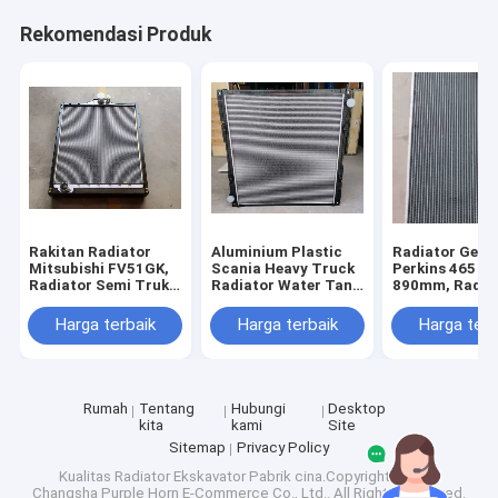
Rekomendasi Produk
Rakitan Radiator
Aluminium Plastic
Radiator Gene
Mitsubishi FV51GK,
Scania Heavy Truck
Perkins 465 *
Radiator Semi Truk
Radiator Water Tank
890mm, Radia
2 baris
1776026
Truk Tugas Be
Baris
Harga terbaik
Harga terbaik
Harga terb
Rumah
Rumah
Tentang
Hubungi
Desktop
Produk
kita
kami
Site
Sitemap
Privacy Policy
Tentang kita
Kualitas
Radiator Ekskavator
Pabrik cina.Copyright © 2026
Changsha Purple Horn E-Commerce Co., Ltd.. All Rights Reserved.