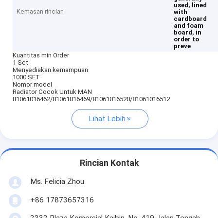
used, lined
Kemasan rincian
with
cardboard
and foam
board, in
order to
preve
Kuantitas min Order
1 Set
Menyediakan kemampuan
1000 SET
Nomor model
Radiator Cocok Untuk MAN
81061016462/81061016469/81061016520/81061016512
Lihat Lebih
Rincian Kontak
Ms. Felicia Zhou
+86 17873657316
2332 Plaza Komersial Kaibin, No. 419 Jalan Tengah