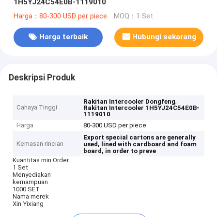
1H5YJ24C54E0B-1119010
Harga：80-300 USD per piece
MOQ：1 Set
Harga terbaik
Hubungi sekarang
Deskripsi Produk
,
Rakitan Intercooler Dongfeng
Cahaya Tinggi
Rakitan Intercooler 1H5YJ24C54E0B-
1119010
Harga
80-300 USD per piece
Export special cartons are generally
Kemasan rincian
used, lined with cardboard and foam
board, in order to preve
Kuantitas min Order
1 Set
Menyediakan
kemampuan
1000 SET
Nama merek
Xin Yixiang