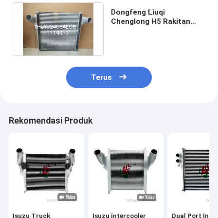
Dongfeng Liuqi
Chenglong H5 Rakitan
Intercooler
1H5YJ24C54E0B-1119010
Terus
Rekomendasi Produk
Isuzu Truck
Isuzu intercooler
Dual Port Inte