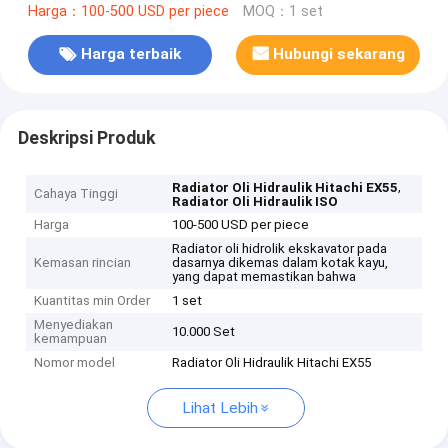
Harga：100-500 USD per piece
MOQ：1 set
Harga terbaik
Hubungi sekarang
Deskripsi Produk
,
Radiator Oli Hidraulik Hitachi EX55
Cahaya Tinggi
Radiator Oli Hidraulik ISO
Harga
100-500 USD per piece
Radiator oli hidrolik ekskavator pada
Kemasan rincian
dasarnya dikemas dalam kotak kayu,
yang dapat memastikan bahwa
Kuantitas min Order
1 set
Menyediakan
10.000 Set
kemampuan
Nomor model
Radiator Oli Hidraulik Hitachi EX55
Lihat Lebih