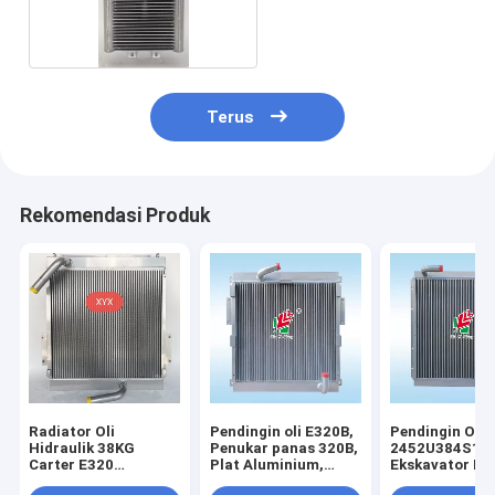
Terus
Rekomendasi Produk
Radiator Oli
Pendingin oli E320B,
Pendingin Oli
Hidraulik 38KG
Penukar panas 320B,
2452U384S1 U
Carter E320
Plat Aluminium,
Ekskavator Ko
Excavator
pendingin udara,
SK07N2 MD20