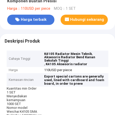
Komponen Buatan Presisi
Harga：110USD per piece
MOQ：1 SET
Harga terbaik
Hubungi sekarang
Deskripsi Produk
,
K4105 Radiator Mesin Teknik
Aksesoris Radiator Bend Kanan
Cahaya Tinggi
Sekolah Tinggi
,
K4105 Aksesoris radiator
Harga
110USD per piece
Export special cartons are generally
Kemasan rincian
used, lined with cardboard and foam
board, in order to preve
Kuantitas min Order
1 SET
Menyediakan
kemampuan
1000 SET
Nomor model
Weichai K4105 SMA